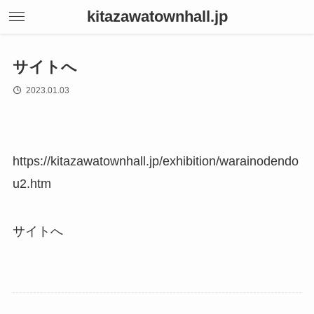
kitazawatownhall.jp
サイトへ
2023.01.03
https://kitazawatownhall.jp/exhibition/warainodendo
u2.htm
サイトへ